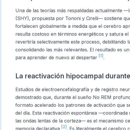
Una de las teorías más respaldadas actualmente —la
(SHY), propuesta por Tononi y Cirelli— sostiene que d
fortalecen globalmente a medida que el cerebro ap
resulta costoso en términos energéticos y satura el
revertiría selectivamente este proceso, debilitando 
consolidando las más relevantes. El resultado es un
[1]
para aprender de nuevo al despertar
.
La reactivación hipocampal durante
Estudios de electroencefalografía y de registro ne
demostrado que, durante el sueño No REM profund
formato acelerado los patrones de activación que s
del día. Esta reactivación espontánea —coordinada 
las ondas lentas de la corteza— es el mecanismo cen
[2]
memoria declarativa
. Es literalmente el cerebro