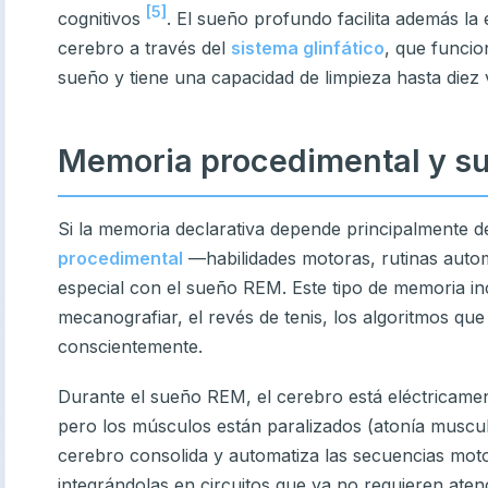
[5]
cognitivos
. El sueño profundo facilita además la 
cerebro a través del
sistema glinfático
, que funcio
sueño y tiene una capacidad de limpieza hasta diez 
Memoria procedimental y s
Si la memoria declarativa depende principalmente 
procedimental
—habilidades motoras, rutinas autom
especial con el sueño REM. Este tipo de memoria in
mecanografiar, el revés de tenis, los algoritmos que
conscientemente.
Durante el sueño REM, el cerebro está eléctricamente 
pero los músculos están paralizados (atonía muscula
cerebro consolida y automatiza las secuencias moto
integrándolas en circuitos que ya no requieren aten