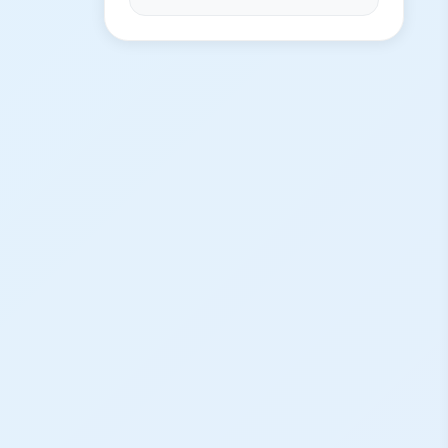
Introducción
Por qué el cerebro necesita
dormir para recordar
Memoria declarativa y sueño
profundo (N3)
Memoria procedimental y sueño
REM
Privación de sueño: el precio
cognitivo
La siesta como herramienta de
memorización
7 estrategias para potenciar la