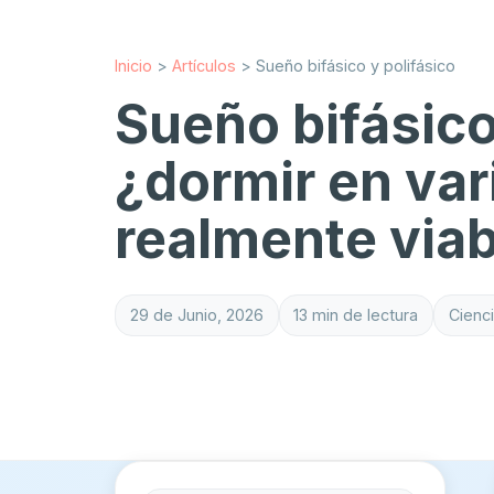
Inicio
>
Artículos
>
Sueño bifásico y polifásico
Sueño bifásico
¿dormir en var
realmente via
29 de Junio, 2026
13 min de lectura
Cienc