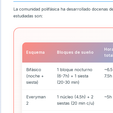
La comunidad polifásica ha desarrollado docenas de
estudiadas son:
Hor
Esquema
Bloques de sueño
tota
Bifásico
1 bloque nocturno
~6.5
(noche +
(6-7h) + 1 siesta
7.5h
siesta)
(20-30 min)
Everyman
1 núcleo (4.5h) + 2
~5h
2
siestas (20 min c/u)