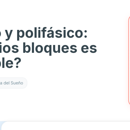
 y polifásico:
ios bloques es
ble?
ia del Sueño