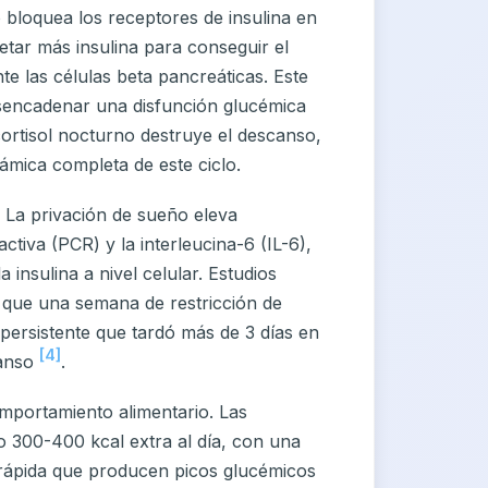
o bloquea los receptores de insulina en
etar más insulina para conseguir el
e las células beta pancreáticas. Este
sencadenar una disfunción glucémica
cortisol nocturno destruye el descanso,
ámica completa de este ciclo.
 La privación de sueño eleva
tiva (PCR) y la interleucina-6 (IL-6),
 insulina a nivel celular. Estudios
 que una semana de restricción de
persistente que tardó más de 3 días en
[4]
canso
.
omportamiento alimentario. Las
300-400 kcal extra al día, con una
 rápida que producen picos glucémicos