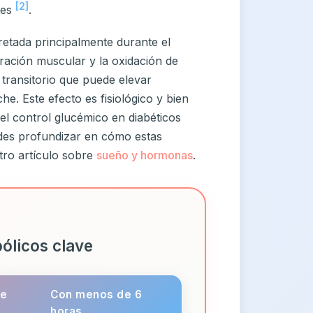
[2]
tes
.
retada principalmente durante el
aración muscular y la oxidación de
 transitorio que puede elevar
e. Este efecto es fisiológico y bien
l control glucémico en diabéticos
des profundizar en cómo estas
tro artículo sobre
sueño y hormonas
.
ólicos clave
de
Con menos de 6
horas