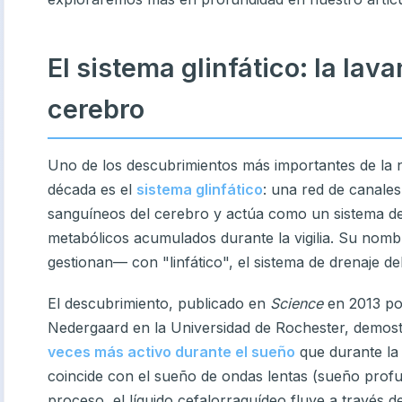
El sistema glinfático: la lav
cerebro
Uno de los descubrimientos más importantes de la n
década es el
sistema glinfático
: una red de canale
sanguíneos del cerebro y actúa como un sistema de 
metabólicos acumulados durante la vigilia. Su nombr
gestionan— con "linfático", el sistema de drenaje de
El descubrimiento, publicado en
Science
en 2013 por
Nedergaard en la Universidad de Rochester, demostr
veces más activo durante el sueño
que durante la 
coincide con el sueño de ondas lentas (sueño prof
proceso, el líquido cefalorraquídeo fluye a través d