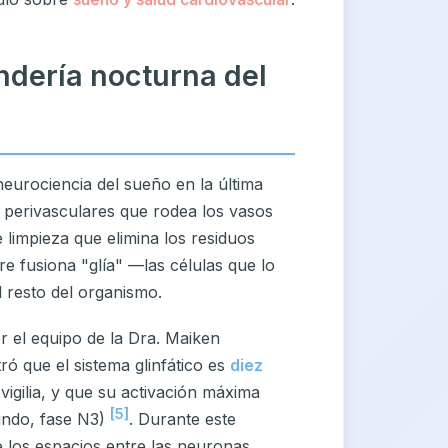
andería nocturna del
eurociencia del sueño en la última
s perivasculares que rodea los vasos
limpieza que elimina los residuos
e fusiona "glía" —las células que lo
l resto del organismo.
 el equipo de la Dra. Maiken
ó que el sistema glinfático es
diez
vigilia, y que su activación máxima
[5]
undo, fase N3)
. Durante este
e los espacios entre las neuronas